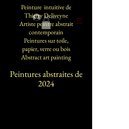
Peinture intuitive de
Thierry Deliveyne
Se connecter
Artiste peintre abstrait
contemporain
Peintures sur toile,
papier, verre ou bois
Abstract art painting
Peintures abstraites de
2024