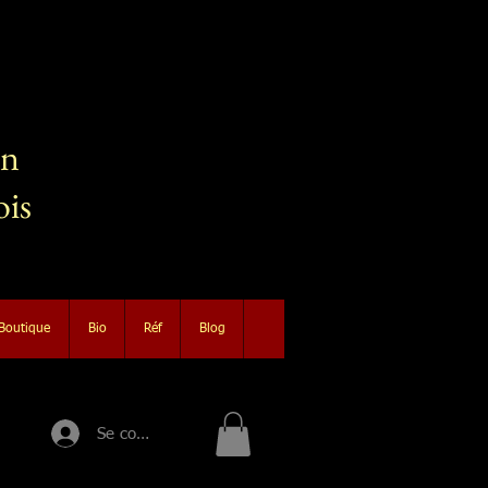
in
ois
Boutique
Bio
Réf
Blog
Se connecter