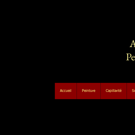
A
Pe
Accueil
Peinture
Capillarité
S