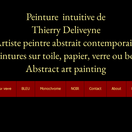
Peinture intuitive de
Thierry Deliveyne
rtiste peintre abstrait contempora
intures sur toile, papier, verre ou b
Abstract art painting
ur verre
BLEU
Monochrome
NOIR
Contact
About