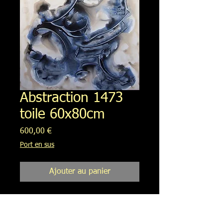
Abstraction 1473
toile 60x80cm
Prix
600,00 €
Port en sus
Ajouter au panier
Acrylique sur toile de lin. Signée au
dos.