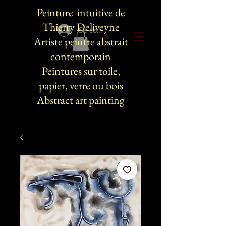
Peinture intuitive de
Thierry Deliveyne
Se connecter
Artiste peintre abstrait
contemporain
Peintures sur toile,
papier, verre ou bois
Abstract art painting